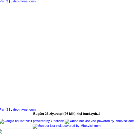
Part 2
|
video.mynet.com
Part 3
|
video.mynet.com
Bugün 26 ziyaretçi (26 klik) kişi burdaydı..!