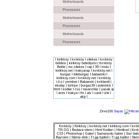
Motherboards
Processors
Motherboards
Processors
Motherboards
Processors
Site Etiketleri
I kirikkoy I kırıkköy I cilekes I kırıkköy
beldesi | kirikkoy belediyesi | Kırıkköy
Belde | mc.cilekes I rap I 39 I moto I
kirikkoy.net I trakyarap I kırıkköy.net I
burgaz I lüleburgaz I babaeski I
kirikkoy.com I kırıkköy.net I kırıkköy
i.ö.o I yerelnet I Babaeski | kırklareli |
ekolay | türkiye | burgaz39 | polemick I
html I kodlar I css I tasarımlar I yasak ip
I ares I trakya I fm I atv I canlı I izle I
akp I
Zirve100
Sayac
Kırıkköy | Kirikkoy | kırıkköy.net I kirikkoy.com I kı
TR.GG | Bedava sitem | Html Kodları | Htmlkod | Kırıkk
CS3 | Photoshop | Galeri | Samanyolu haber | Son dakika
Bayramı | Sitene ekle | Tr.gg toplisti | Tr.gg toplist | Siten