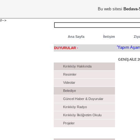
Hoşgeldiniz...
Bu web sitesi
Bedava-
//-->
Ana Sayfa
İletişim
Ziya
'Yapım Aşamasın
DUYURULAR -
KIRIKKÖY
GENİŞ AİLE 2
Kırıkköy Hakkında
Resimler
Videolar
Belediye
Güncel Haber & Duyurular
Kırıkköy Radyo
Kırıkköy İlköğretim Okulu
Projeler
Dizi İzle