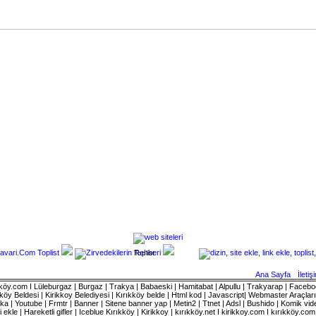
Toplist
Ana Sayfa
İletiş
rıkköy.com I Lüleburgaz | Burgaz | Trakya | Babaeski | Hamitabat | Alpullu | Trakyarap | Faceboo
öy Beldesi | Kirikkoy Belediyesi | Kırıkköy belde | Html kod | Javascript| Webmaster Araçlar
 | Youtube | Frmtr | Banner | Sitene banner yap | Metin2 | Ttnet | Adsl | Bushido | Komik vide
i ekle | Hareketli gifler | Iceblue
Kırıkköy | Kirikkoy | kırıkköy.net I kirikkoy.com I kırıkköy.co