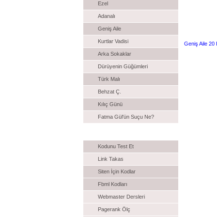
Ezel
Adanalı
Geniş Aile
Kurtlar Vadisi
Geniş Aile 20 
Arka Sokaklar
Dürüyenin Güğümleri
Türk Malı
Behzat Ç.
Kılıç Günü
Fatma Gül'ün Suçu Ne?
Webmaster
Kodunu Test Et
Link Takas
Siten İçin Kodlar
Fbml Kodları
Webmaster Dersleri
Pagerank Ölç