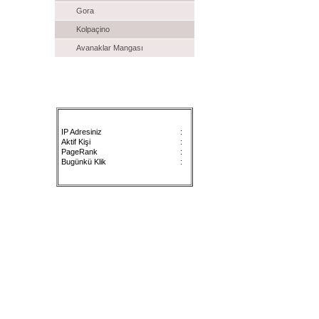
Gora
Kolpaçino
Avanaklar Mangası
Satılık İlanlar
Sayaç
IP Adresiniz
:
Aktif Kişi
:
PageRank
:
Bugünkü Klik
: