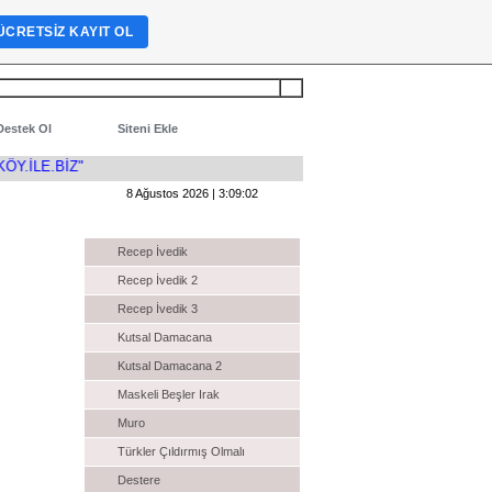
ÜCRETSIZ KAYIT OL
Destek Ol
Siteni Ekle
Y.İLE.BİZ"
8 Ağustos 2026 | 3:09:02
Komedi Filmleri İzle
Recep İvedik
Recep İvedik 2
Recep İvedik 3
Kutsal Damacana
Kutsal Damacana 2
Maskeli Beşler Irak
Muro
Türkler Çıldırmış Olmalı
Destere