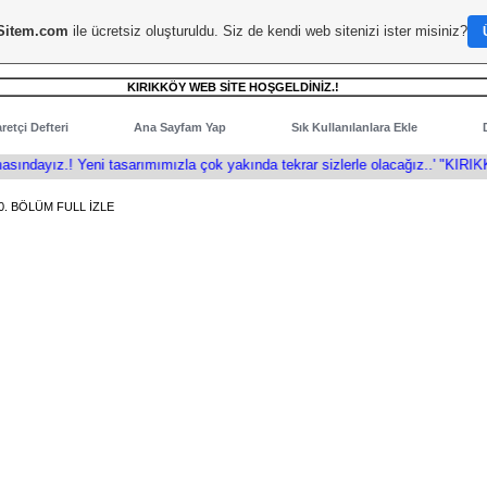
Sitem.com
ile ücretsiz oluşturuldu. Siz de kendi web sitenizi ister misiniz?
KIRIKKÖY WEB SİTE HOŞGELDİNİZ.!
retçi Defteri
Ana Sayfam Yap
Sık Kullanılanlara Ekle
dayız.! Yeni tasarımımızla çok yakında tekrar sizlerle olacağız..' "KIRIKKÖ
0. BÖLÜM FULL İZLE