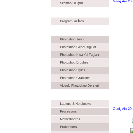
Geniş Aile 20 
Sitemap Oluştur
İndiR
ProgramLar İndir
Photoshop
Photoshop Tarihi
Photoshop Genel BilgiLer
Photoshop Kısa Yol Tuşları
Photoshop Brushes
Photoshop Styles
Photoshop Gradients
Videolu Photoshop Dersleri
Eklenecek
Laptops & Notebooks
Geniş Aile 20 
Processors
Motherboards
Processors