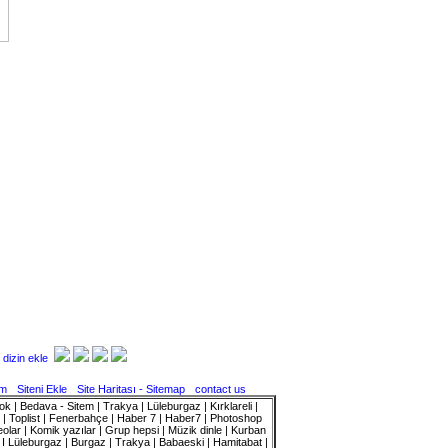
im
Siteni Ekle
Site Haritası - Sitemap
contact us
k | Bedava - Sitem | Trakya | Lüleburgaz | Kırklareli |
ı | Toplist | Fenerbahçe | Haber 7 | Haber7 | Photoshop
olar | Komik yazılar | Grup hepsi | Müzik dinle | Kurban
m I Lüleburgaz | Burgaz | Trakya | Babaeski | Hamitabat |