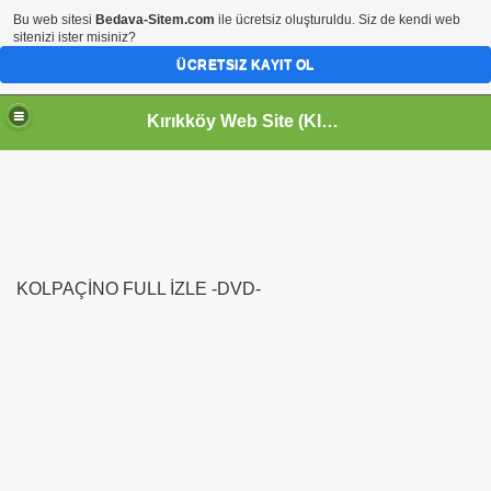
Bu web sitesi
Bedava-Sitem.com
ile ücretsiz oluşturuldu. Siz de kendi web
sitenizi ister misiniz?
ÜCRETSIZ KAYIT OL
Kırıkköy Web Site (KIRIKKÖY-KİRİKKOY) HOŞGELDİNİZ
KOLPAÇİNO FULL İZLE -DVD-