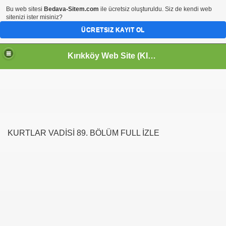
Bu web sitesi
Bedava-Sitem.com
ile ücretsiz oluşturuldu. Siz de kendi web
sitenizi ister misiniz?
ÜCRETSIZ KAYIT OL
Kırıkköy Web Site (KIRIKKÖY-KİRİKKOY) HOŞGELDİNİZ
KURTLAR VADİSİ 89. BÖLÜM FULL İZLE