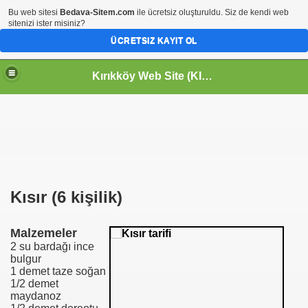
Bu web sitesi
Bedava-Sitem.com
ile ücretsiz oluşturuldu. Siz de kendi web
sitenizi ister misiniz?
ÜCRETSIZ KAYIT OL
Kırıkköy Web Site (KIRIKKÖY-KİRİKKOY) HOŞGELDİNİZ
Kısır (6 kişilik)
Malzemeler
2 su bardağı ince
bulgur
1 demet taze soğan
1/2 demet
maydanoz