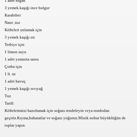
1 adet soğan
3 yemek kaşığı ince bulgur
Karabiber
Nane ,tuz
Köfteleri unlamak için
3 yemek kaşığı un
Terbiye için
1 limon suyu
1 adet yumurta sarısı
Çorba için
1 lt. su
1 adet havuç
1 yemek kaşığı sıvıyağ
Tuz
Tarifi:
Köftelerimizi hazırlamak için soğanı rendeleyin veya rondodan
geçirin.Kıyma,baharatlar ve soğanı yoğurun.Minik nohut büyüklüğün de
toplar yapın.