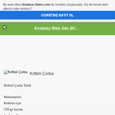
Bu web sitesi
Bedava-Sitem.com
ile ücretsiz oluşturuldu. Siz de kendi web
sitenizi ister misiniz?
ÜCRETSIZ KAYIT OL
Kırıkköy Web Site (KIRIKKÖY-KİRİKKOY) HOŞGELDİNİZ
Köfteli Çorba
Köfteli Çorba Tarifi
Malzemeleri
Köfteler için
250 gr. kıyma