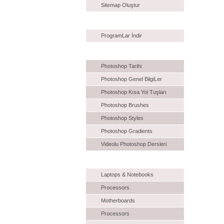
Sitemap Oluştur
İndiR
ProgramLar İndir
Photoshop
Photoshop Tarihi
Photoshop Genel BilgiLer
Photoshop Kısa Yol Tuşları
Photoshop Brushes
Photoshop Styles
Photoshop Gradients
Videolu Photoshop Dersleri
Eklenecek
Laptops & Notebooks
Processors
Motherboards
Processors