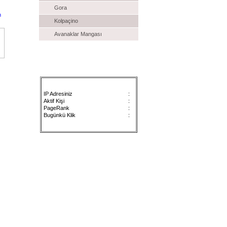
Gora
Kolpaçino
Avanaklar Mangası
Satılık İlanlar
Sayaç
IP Adresiniz
:
Aktif Kişi
:
PageRank
:
Bugünkü Klik
: