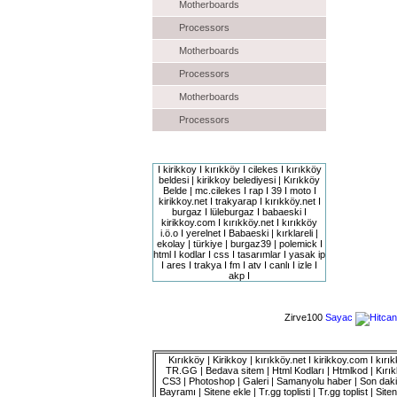
Motherboards
Processors
Motherboards
Processors
Motherboards
Processors
Site Etiketleri
I kirikkoy I kırıkköy I cilekes I kırıkköy
beldesi | kirikkoy belediyesi | Kırıkköy
Belde | mc.cilekes I rap I 39 I moto I
kirikkoy.net I trakyarap I kırıkköy.net I
burgaz I lüleburgaz I babaeski I
kirikkoy.com I kırıkköy.net I kırıkköy
i.ö.o I yerelnet I Babaeski | kırklareli |
ekolay | türkiye | burgaz39 | polemick I
html I kodlar I css I tasarımlar I yasak ip
I ares I trakya I fm I atv I canlı I izle I
akp I
Zirve100
Sayac
Kırıkköy | Kirikkoy | kırıkköy.net I kirikkoy.com I kı
TR.GG | Bedava sitem | Html Kodları | Htmlkod | Kırıkk
CS3 | Photoshop | Galeri | Samanyolu haber | Son dakika
Bayramı | Sitene ekle | Tr.gg toplisti | Tr.gg toplist | Siten