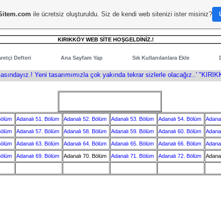
Sitem.com
ile ücretsiz oluşturuldu. Siz de kendi web sitenizi ister misiniz?
KIRIKKÖY WEB SİTE HOŞGELDİNİZ.!
retçi Defteri
Ana Sayfam Yap
Sık Kullanılanlara Ekle
dayız.! Yeni tasarımımızla çok yakında tekrar sizlerle olacağız..' "KIRIKKÖ
Bölüm
Adanalı 51. Bölüm
Adanalı 52. Bölüm
Adanalı 53. Bölüm
Adanalı 54. Bölüm
Adanal
Bölüm
Adanalı 57. Bölüm
Adanalı 58. Bölüm
Adanalı 59. Bölüm
Adanalı 60. Bölüm
Adanal
Bölüm
Adanalı 63. Bölüm
Adanalı 64. Bölüm
Adanalı 65. Bölüm
Adanalı 66. Bölüm
Adanal
Bölüm
Adanalı 69. Bölüm
Adanalı 70. Bölüm
Adanalı 71. Bölüm
Adanalı 72. Bölüm
Adanal