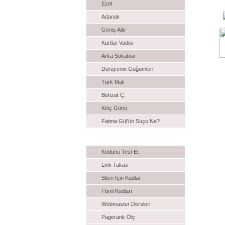
Ezel
Adanalı
Geniş Aile
Kurtlar Vadisi
Arka Sokaklar
Dürüyenin Güğümleri
Türk Malı
Behzat Ç.
Kılıç Günü
Fatma Gül'ün Suçu Ne?
Webmaster
Kodunu Test Et
Link Takas
Siten İçin Kodlar
Fbml Kodları
Webmaster Dersleri
Pagerank Ölç