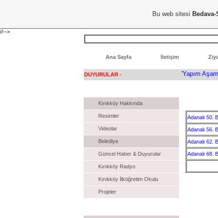
Hoşgeldiniz...
Bu web sitesi
Bedava-
//-->
Ana Sayfa
İletişim
Ziya
'Yapım Aşamasın
DUYURULAR -
KIRIKKÖY
Kırıkköy Hakkında
Resimler
Adanalı 50. 
Videolar
Adanalı 56. 
Belediye
Adanalı 62. 
Adanalı 68. 
Güncel Haber & Duyurular
Kırıkköy Radyo
Kırıkköy İlköğretim Okulu
Projeler
Dizi İzle