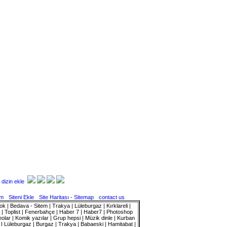
im
Siteni Ekle
Site Haritası - Sitemap
contact us
k | Bedava - Sitem | Trakya | Lüleburgaz | Kırklareli |
ı | Toplist | Fenerbahçe | Haber 7 | Haber7 | Photoshop
olar | Komik yazılar | Grup hepsi | Müzik dinle | Kurban
m I Lüleburgaz | Burgaz | Trakya | Babaeski | Hamitabat |