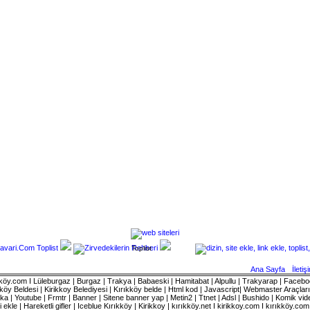
Toplist
Ana Sayfa
İletiş
rıkköy.com I Lüleburgaz | Burgaz | Trakya | Babaeski | Hamitabat | Alpullu | Trakyarap | Faceboo
öy Beldesi | Kirikkoy Belediyesi | Kırıkköy belde | Html kod | Javascript| Webmaster Araçlar
 | Youtube | Frmtr | Banner | Sitene banner yap | Metin2 | Ttnet | Adsl | Bushido | Komik vide
i ekle | Hareketli gifler | Iceblue
Kırıkköy | Kirikkoy | kırıkköy.net I kirikkoy.com I kırıkköy.co