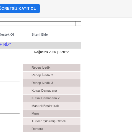
ÜCRETSIZ KAYIT OL
Destek Ol
Siteni Ekle
6 Ağustos 2026 | 9:28:34
Komedi Filmleri İzle
Recep İvedik
Recep İvedik 2
Recep İvedik 3
Kutsal Damacana
Kutsal Damacana 2
Maskeli Beşler Irak
Muro
Türkler Çıldırmış Olmalı
Destere