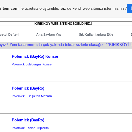
Sitem.com
ile ücretsiz oluşturuldu. Siz de kendi web sitenizi ister misiniz?
KIRIKKÖY WEB SİTE HOŞGELDİNİZ.!
retçi Defteri
Ana Sayfam Yap
Sık Kullanılanlara Ekle
 tasarımımızla çok yakında tekrar sizlerle olacağız..' "KIRIKKÖY.İLE.BİZ"
Polemick (BayRo) Konser
Polemick Lüleburgaz Konseri
Polemick (BayRo)
Polemick - Beşikten Mezara
Polemick (BayRo)
Polemick - Yalan Triplerim