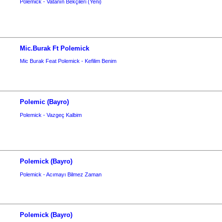
Polemick - Vatanın Bekçileri (Yeni)
Mic.Burak Ft Polemick
Mic Burak Feat Polemick - Kefilim Benim
Polemic (Bayro)
Polemick - Vazgeç Kalbim
Polemick (Bayro)
Polemick - Acımayı Bilmez Zaman
Polemick (Bayro)