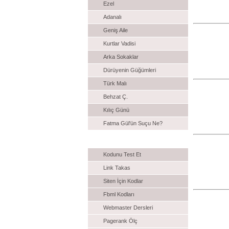
Ezel
Adanalı
Geniş Aile
Kurtlar Vadisi
Arka Sokaklar
Dürüyenin Güğümleri
Türk Malı
Behzat Ç.
Kılıç Günü
Fatma Gül'ün Suçu Ne?
Webmaster
Kodunu Test Et
Link Takas
Siten İçin Kodlar
Fbml Kodları
Webmaster Dersleri
Pagerank Ölç