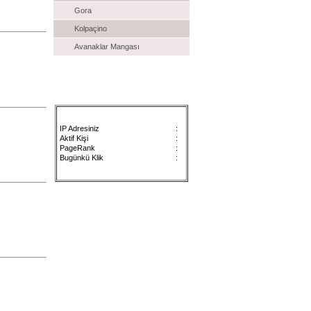
Gora
Kolpaçino
Avanaklar Mangası
Satılık İlanlar
Sayaç
IP Adresiniz
:
Aktif Kişi
:
PageRank
:
Bugünkü Klik
: