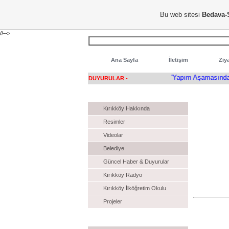
Hoşgeldiniz...
Bu web sitesi
Bedava-
//-->
Ana Sayfa
İletişim
Ziya
'Yapım Aşamasındayız.! Yeni
DUYURULAR -
KIRIKKÖY
Kırıkköy Hakkında
Resimler
Videolar
Belediye
Güncel Haber & Duyurular
Kırıkköy Radyo
Kırıkköy İlköğretim Okulu
Projeler
Dizi İzle