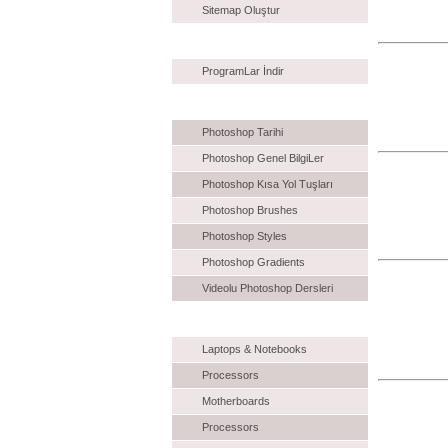
Sitemap Oluştur
İndiR
ProgramLar İndir
Photoshop
Photoshop Tarihi
Photoshop Genel BilgiLer
Photoshop Kısa Yol Tuşları
Photoshop Brushes
Photoshop Styles
Photoshop Gradients
Videolu Photoshop Dersleri
Eklenecek
Laptops & Notebooks
Processors
Motherboards
Processors