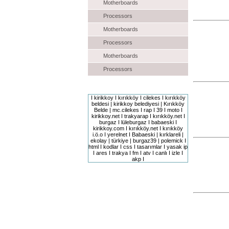
Motherboards
Processors
Motherboards
Processors
Motherboards
Processors
Site Etiketleri
I kirikkoy I kırıkköy I cilekes I kırıkköy
beldesi | kirikkoy belediyesi | Kırıkköy
Belde | mc.cilekes I rap I 39 I moto I
kirikkoy.net I trakyarap I kırıkköy.net I
burgaz I lüleburgaz I babaeski I
kirikkoy.com I kırıkköy.net I kırıkköy
i.ö.o I yerelnet I Babaeski | kırklareli |
ekolay | türkiye | burgaz39 | polemick I
html I kodlar I css I tasarımlar I yasak ip
I ares I trakya I fm I atv I canlı I izle I
akp I