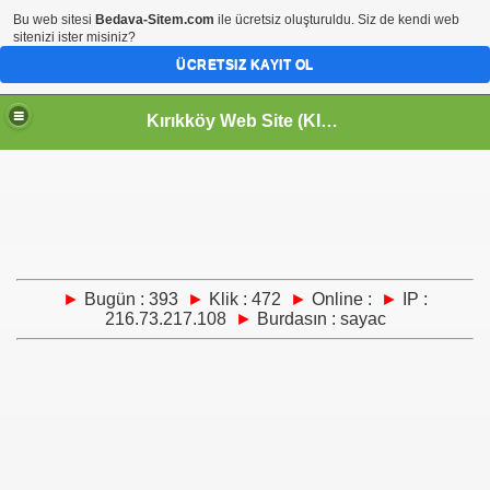
Bu web sitesi
Bedava-Sitem.com
ile ücretsiz oluşturuldu. Siz de kendi web
sitenizi ister misiniz?
ÜCRETSIZ KAYIT OL
Kırıkköy Web Site (KIRIKKÖY-KİRİKKOY) HOŞGELDİNİZ
►
Bugün : 393
►
Klik : 472
►
Online :
►
IP :
216.73.217.108
►
Burdasın : sayac